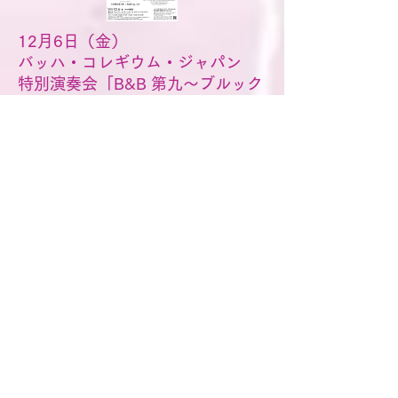
12月6日（金）
バッハ・コレギウム・ジャパン
特別演奏会「B&B 第九〜ブルック
ナー生誕200年記念〜」
会場：東京オペラシティ コンサートホール
​→詳細
12月14日（土）
第33回 伊勢崎第九演奏会
会場：メガネのイタガキ文化ホール伊勢崎
大ホール
​→詳細